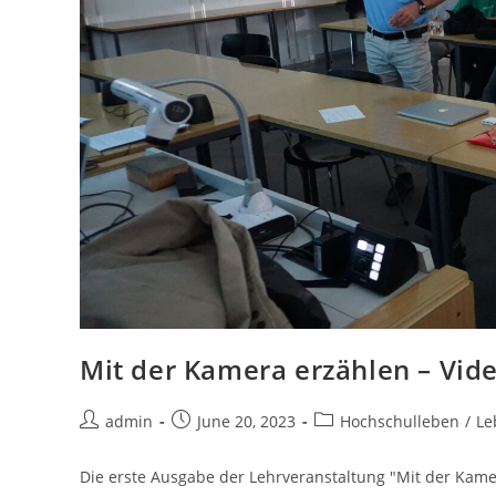
Mit der Kamera erzählen – Vid
admin
June 20, 2023
Hochschulleben
/
Le
Die erste Ausgabe der Lehrveranstaltung "Mit der Kamer