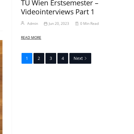
TU Wien Erstsemester –
Videointerviews Part 1
Admin
Jun 20, 2023
0 Min Read
READ MORE
1
2
3
4
Next