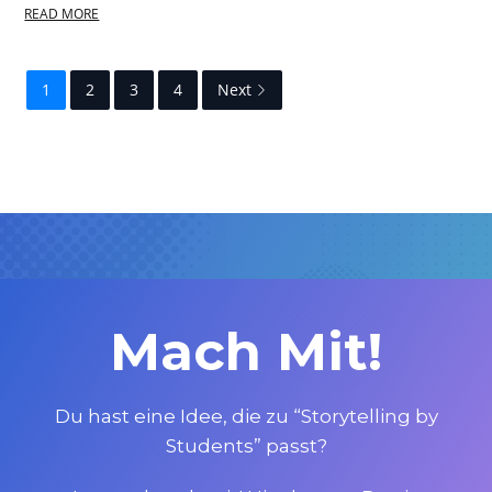
READ MORE
1
2
3
4
Next
Mach Mit!
Du hast eine Idee, die zu “Storytelling by
Students” passt?